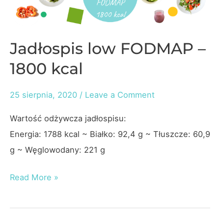
Jadłospis low FODMAP –
1800 kcal
25 sierpnia, 2020
/
Leave a Comment
Wartość odżywcza jadłospisu:
Energia: 1788 kcal ~ Białko: 92,4 g ~ Tłuszcze: 60,9
g ~ Węglowodany: 221 g
Jadłospis
Read More »
low
FODMAP