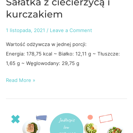
Sałatka z ciecierzycą i
kurczakiem
1 listopada, 2021
/
Leave a Comment
Wartość odżywcza w jednej porcji:
Energia: 178,75 kcal ~ Białko: 12,11 g ~ Tłuszcze:
1,65 g ~ Węglowodany: 29,75 g
Sałatka
Read More »
z
ciecierzycą
i
kurczakiem