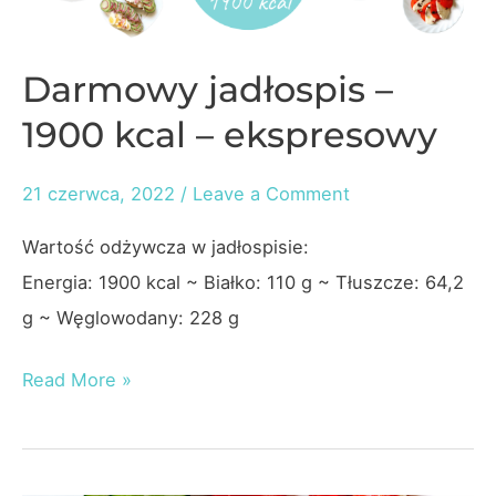
Darmowy jadłospis –
1900 kcal – ekspresowy
21 czerwca, 2022
/
Leave a Comment
Wartość odżywcza w jadłospisie:
Energia: 1900 kcal ~ Białko: 110 g ~ Tłuszcze: 64,2
g ~ Węglowodany: 228 g
Darmowy
Read More »
jadłospis
–
1900