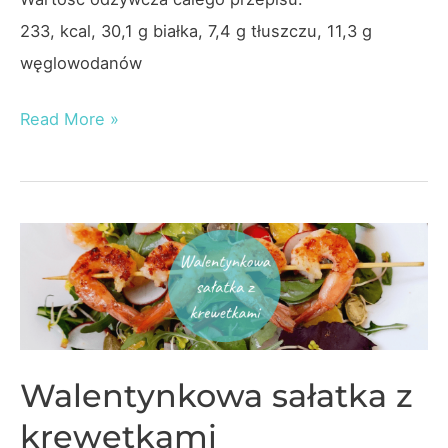
233, kcal, 30,1 g białka, 7,4 g tłuszczu, 11,3 g
węglowodanów
Warzywno-
Read More »
twarogowe
mini
torciki
–
Sprawdź
przepis!
Walentynkowa sałatka z
krewetkami