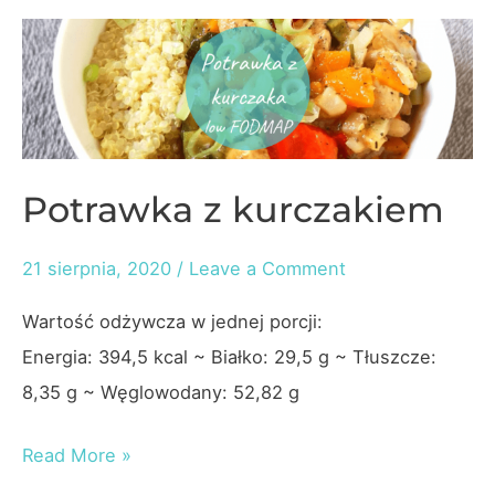
–
1800
kcal
Potrawka z kurczakiem
21 sierpnia, 2020
/
Leave a Comment
Wartość odżywcza w jednej porcji:
Energia: 394,5 kcal ~ Białko: 29,5 g ~ Tłuszcze:
8,35 g ~ Węglowodany: 52,82 g
Potrawka
Read More »
z