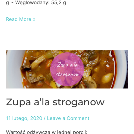
g ~ Węglowodany: 55,2 g
Club
Read More »
Sandwich
Zupa a’la stroganow
11 lutego, 2020
/
Leave a Comment
Wartość odżywcza w jednej porcji: