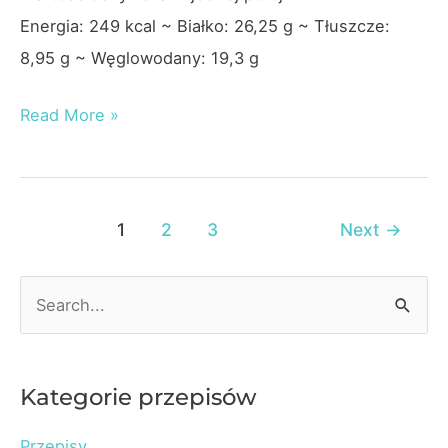
Energia: 249 kcal ~ Białko: 26,25 g ~ Tłuszcze:
8,95 g ~ Węglowodany: 19,3 g
Zupa
Read More »
a’la
stroganow
Post
1
2
3
Next
→
pagination
S
e
a
r
Kategorie przepisów
c
Przepisy