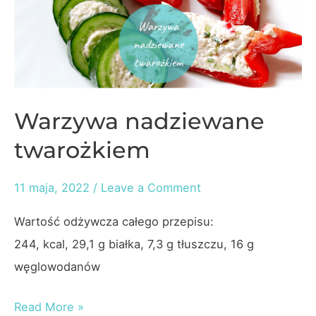
kcal
–
ekspresowy
Warzywa nadziewane
twarożkiem
11 maja, 2022
/
Leave a Comment
Wartość odżywcza całego przepisu:
244, kcal, 29,1 g białka, 7,3 g tłuszczu, 16 g
węglowodanów
Warzywa
Read More »