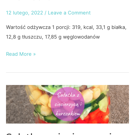
12 lutego, 2022
/
Leave a Comment
Wartość odżywcza 1 porcji: 319, kcal, 33,1 g białka,
12,8 g tłuszczu, 17,85 g węglowodanów
Walentynkowa
Read More »
sałatka
z
krewetkami