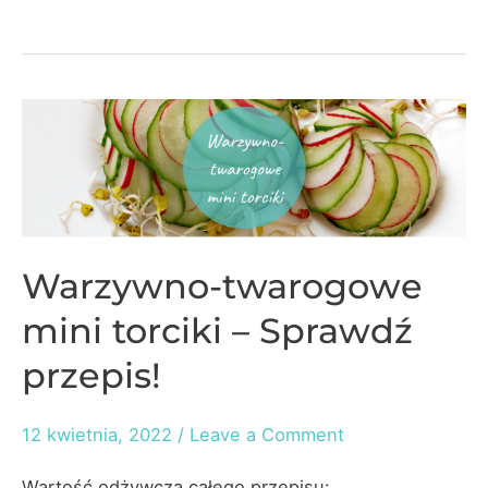
nadziewane
twarożkiem
Warzywno-twarogowe
mini torciki – Sprawdź
przepis!
12 kwietnia, 2022
/
Leave a Comment
Wartość odżywcza całego przepisu: