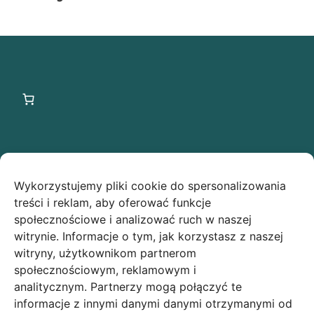
Ostatnie wpisy
Wykorzystujemy pliki cookie do spersonalizowania
Świąteczna owsianka z makiem low FODMAP –
treści i reklam, aby oferować funkcje
idealny przepis na Boże Narodzenie!
społecznościowe i analizować ruch w naszej
witrynie. Informacje o tym, jak korzystasz z naszej
Makowe ciasteczka low FODMAP
witryny, użytkownikom partnerom
społecznościowym, reklamowym i
analitycznym. Partnerzy mogą połączyć te
Polityka prywatności
informacje z innymi danymi danymi otrzymanymi od