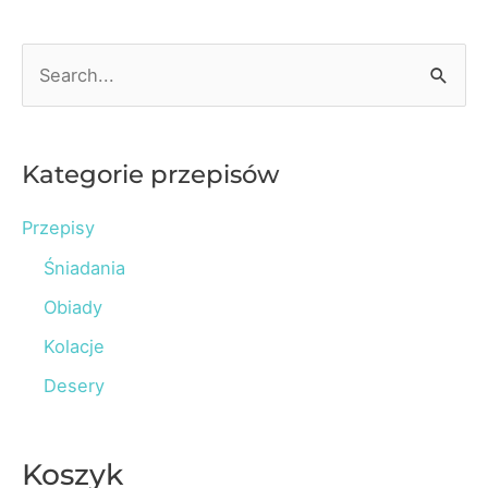
S
e
a
r
Kategorie przepisów
c
Przepisy
h
Śniadania
f
o
Obiady
r
Kolacje
:
Desery
Koszyk