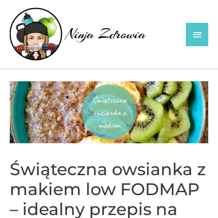
Skip
to
Main
content
Men
Świąteczna owsianka z
makiem low FODMAP
– idealny przepis na