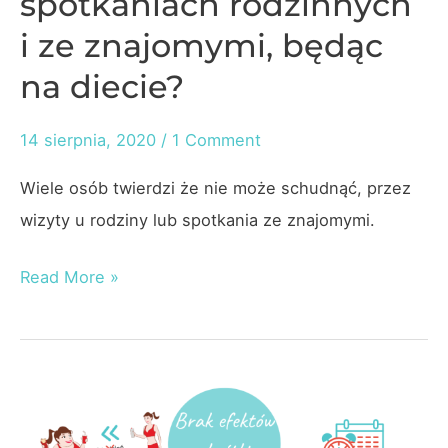
spotkaniach rodzinnych
i ze znajomymi, będąc
na diecie?
14 sierpnia, 2020
/
1 Comment
Wiele osób twierdzi że nie może schudnąć, przez
wizyty u rodziny lub spotkania ze znajomymi.
Jak
Read More »
poradzić
sobie
na
spotkaniach
rodzinnych