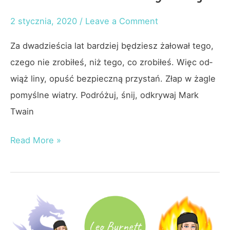
2 stycznia, 2020
/
Leave a Comment
Za dwadzieścia lat bar­dziej będziesz żałował te­go,
cze­go nie zro­biłeś, niż te­go, co zro­biłeś. Więc od­
wiąż li­ny, opuść bez­pie­czną przys­tań. Złap w żag­le
po­myślne wiat­ry. Podróżuj, śnij, od­kry­waj Mark
Twain
Mark
Read More »
Twain
–
Motywacja