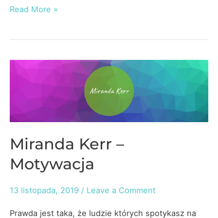
Mark
Read More »
Twain
–
Motywacja
Miranda Kerr –
Motywacja
13 listopada, 2019
/
Leave a Comment
Prawda jest taka, że ludzie których spotykasz na