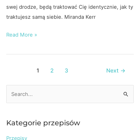
swej drodze, będą traktować Cię identycznie, jak ty
traktujesz samą siebie. Miranda Kerr
Miranda
Read More »
Kerr
–
Motywacja
Post
1
2
3
Next
→
pagination
S
e
a
r
Kategorie przepisów
c
Przepisy
h