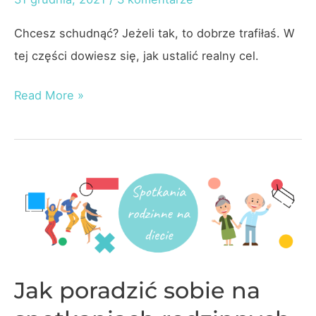
Chcesz schudnąć? Jeżeli tak, to dobrze trafiłaś. W
tej części dowiesz się, jak ustalić realny cel.
Jak
Read More »
skutecznie
schudnąć
w
2022
r.?
–
Część
I
Jak poradzić sobie na