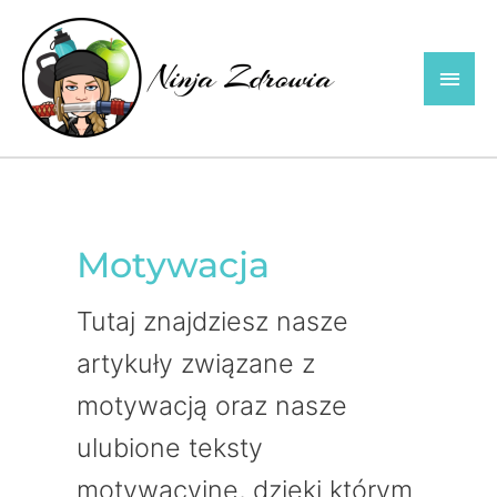
Skip
to
Main
content
Men
Motywacja
Tutaj znajdziesz nasze
artykuły związane z
motywacją oraz nasze
ulubione teksty
motywacyjne, dzięki którym