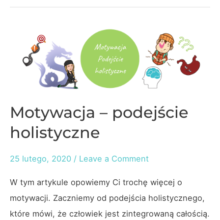
diety
w
krótkim
czasie
Motywacja – podejście
holistyczne
25 lutego, 2020
/
Leave a Comment
W tym artykule opowiemy Ci trochę więcej o
motywacji. Zaczniemy od podejścia holistycznego,
które mówi, że człowiek jest zintegrowaną całością.