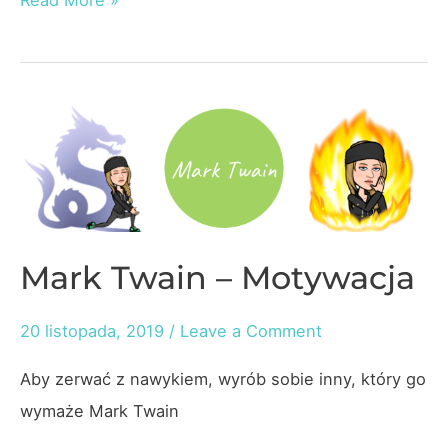
Read More »
Jordan
–
Motywacja
Mark Twain – Motywacja
20 listopada, 2019
/
Leave a Comment
Aby zer­wać z na­wykiem, wyrób so­bie in­ny, który go
wymaże Mark Twain