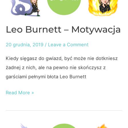
Leo Burnett – Motywacja
20 grudnia, 2019
/
Leave a Comment
Kiedy sięgasz do gwiazd, być może nie dotkniesz
żadnej z nich, ale na pewno nie skończysz z
garściami pełnymi błota Leo Burnett
Leo
Read More »
Burnett
–
Motywacja