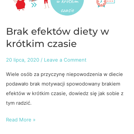
i
ze
znajomymi,
Brak efektów diety w
będąc
krótkim czasie
na
diecie?
20 lipca, 2020
/
Leave a Comment
Wiele osób za przyczynę niepowodzenia w diecie
podawało brak motywacji spowodowany brakiem
efektów w krótkim czasie, dowiedz się jak sobie z
tym radzić.
Brak
Read More »
efektów