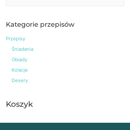
e
a
r
Kategorie przepisów
c
Przepisy
h
Śniadania
f
o
Obiady
r
Kolacje
:
Desery
Koszyk