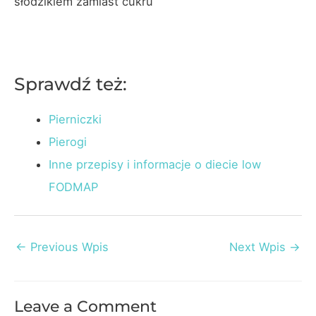
słodzikiem zamiast cukru
Sprawdź też:
Pierniczki
Pierogi
Inne przepisy i informacje o diecie low
FODMAP
Post
←
Previous Wpis
Next Wpis
→
navigation
Leave a Comment