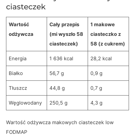
ciasteczek
Wartość
Cały przepis
1 makowe
odżywcza
(mi wyszło 58
ciasteczko z
ciasteczek)
58 (z cukrem)
Energia
1 636 kcal
28,2 kcal
Białko
56,7 g
0,9 g
Tłuszcz
44,8 g
0,7 g
Węglowodany
250,5 g
4,3 g
Wartość odżywcza makowych ciasteczek low
FODMAP