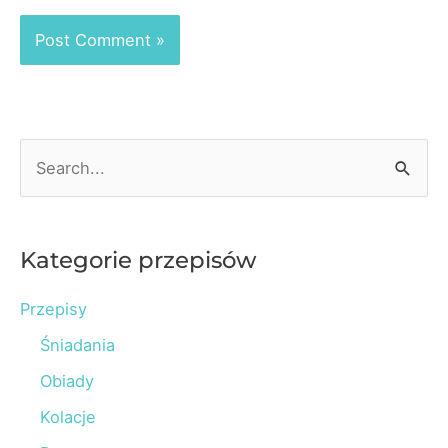
S
e
a
r
Kategorie przepisów
c
Przepisy
h
Śniadania
f
o
Obiady
r
Kolacje
: