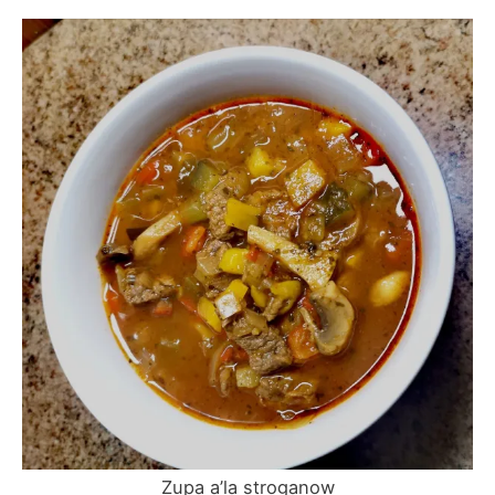
Zupa a’la stroganow