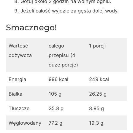
Gotuj około 2 godzin na wolnym ogniu.
Jeżeli całość wyjdzie za gęsta dolej wody.
Smacznego!
Wartość
całego
1 porcji
odżywcza
przepisu (4
duże porcje)
Energia
996 kcal
249 kcal
Białka
105 g
26.25 g
Tłuszcze
35.8 g
8.95 g
Węglowodany
77.2 g
19.3 g