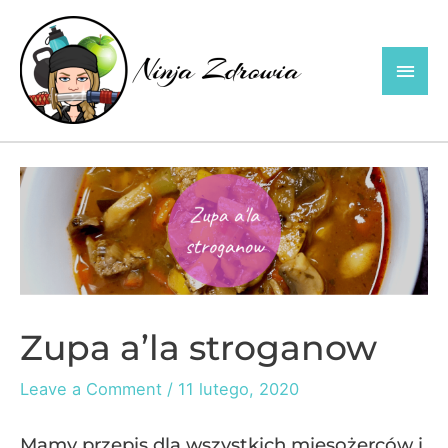
Skip
to
Main
content
Men
Zupa a’la stroganow
Leave a Comment
/
11 lutego, 2020
Mamy przepis dla wszystkich mięsożerców i