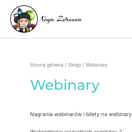
Skip
to
content
Strona główna
/
Sklep
/ Webinary
Webinary
Nagrania webinarów i bilety na webinar
Wyświetlanie wszystkich wyników: 2