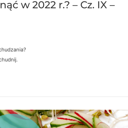
ąć w 2022 r.? – Cz. IX –
chudzania?
chudnij.