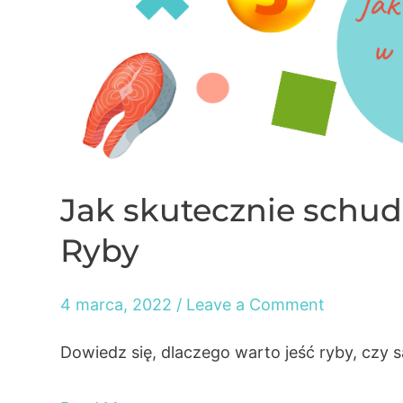
–
Cz.
VII
–
Białko
Jak skutecznie schudn
Ryby
4 marca, 2022
/
Leave a Comment
Dowiedz się, dlaczego warto jeść ryby, czy są 