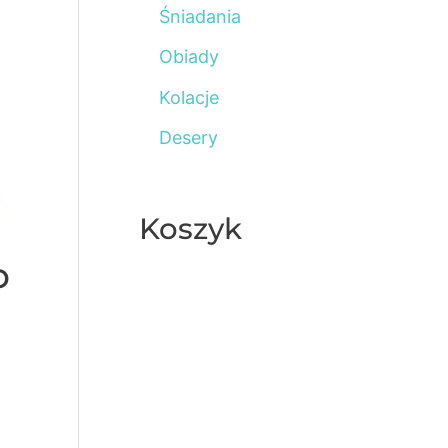
Śniadania
o
Obiady
r
:
Kolacje
Desery
Koszyk
b