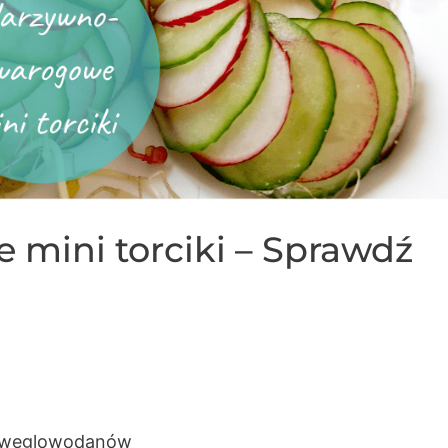
mini torciki – Sprawdź
3 g węglowodanów