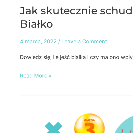
Jak skutecznie schudną
Białko
4 marca, 2022
/
Leave a Comment
Dowiedz się, ile jeść białka i czy ma ono wp
Jak
Read More »
skutecznie
schudnąć
w
2022
r.?