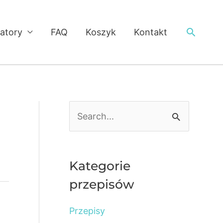
Searc
latory
FAQ
Koszyk
Kontakt
S
e
a
r
Kategorie
c
przepisów
h
Przepisy
f