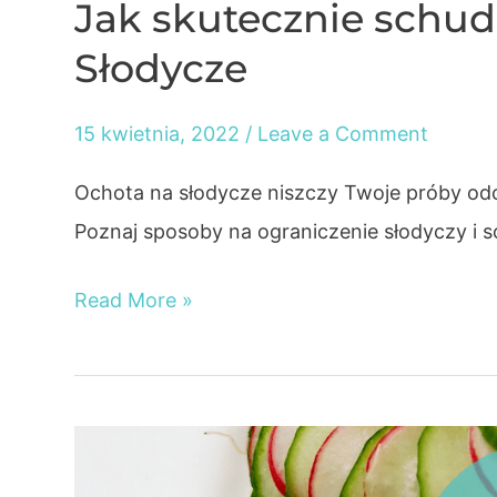
Jak skutecznie schudn
Słodycze
15 kwietnia, 2022
/
Leave a Comment
Ochota na słodycze niszczy Twoje próby od
Poznaj sposoby na ograniczenie słodyczy i s
Jak
Read More »
skutecznie
schudnąć
w
2022
r.?