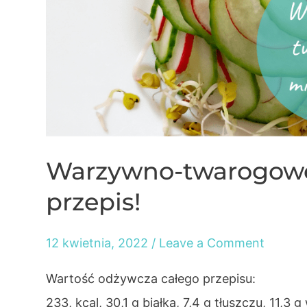
–
Cz.
IX
–
Słodycze
Warzywno-twarogowe 
przepis!
12 kwietnia, 2022
/
Leave a Comment
Wartość odżywcza całego przepisu:
233, kcal, 30,1 g białka, 7,4 g tłuszczu, 11,