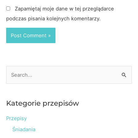
Zapamiętaj moje dane w tej przeglądarce
podczas pisania kolejnych komentarzy.
S
e
a
r
Kategorie przepisów
c
Przepisy
h
Śniadania
f