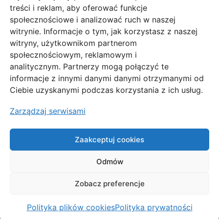
Świąteczna owsianka z makiem low FODMAP –
treści i reklam, aby oferować funkcje
idealny przepis na Boże Narodzenie!
społecznościowe i analizować ruch w naszej
witrynie. Informacje o tym, jak korzystasz z naszej
Makowe ciasteczka low FODMAP
witryny, użytkownikom partnerom
społecznościowym, reklamowym i
analitycznym. Partnerzy mogą połączyć te
Polityka prywatności
informacje z innymi danymi danymi otrzymanymi od
Polityka plików cookies
Ciebie uzyskanymi podczas korzystania z ich usług.
Regulamin
Zarządzaj serwisami
Moje konto
Zamówienia
Zaakceptuj cookies
Odmów
Zobacz preferencje
Copyright © 2026
Ninja Zdrowia
Polityka plików cookies
Polityka prywatności