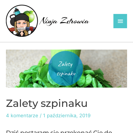
Skip
to
Main
content
Men
Zalety szpinaku
4 komentarze
/
1 października, 2019
Dziś postaram się przekonać Cię do