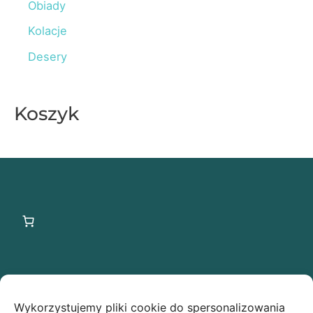
o
Obiady
r
Kolacje
:
Desery
Koszyk
Ostatnie wpisy
Wykorzystujemy pliki cookie do spersonalizowania