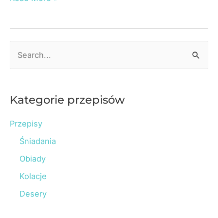
z
kuskusem
i
S
brokułami
e
a
r
Kategorie przepisów
c
Przepisy
h
Śniadania
f
o
Obiady
r
Kolacje
:
Desery