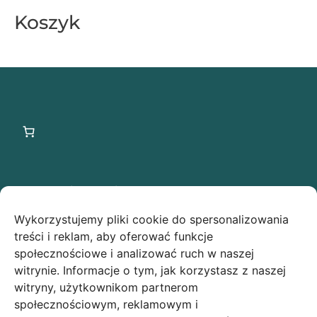
Koszyk
Ostatnie wpisy
Wykorzystujemy pliki cookie do spersonalizowania
Świąteczna owsianka z makiem low FODMAP –
treści i reklam, aby oferować funkcje
idealny przepis na Boże Narodzenie!
społecznościowe i analizować ruch w naszej
witrynie. Informacje o tym, jak korzystasz z naszej
Makowe ciasteczka low FODMAP
witryny, użytkownikom partnerom
społecznościowym, reklamowym i