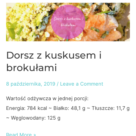
Dorsz z kuskusem i
brokułami
8 października, 2019
/
Leave a Comment
Wartość odżywcza w jednej porcji:
Energia: 784 kcal ~ Białko: 48,1 g ~ Tłuszcze: 11,7 g
~ Węglowodany: 125 g
Dorsz
Read More »