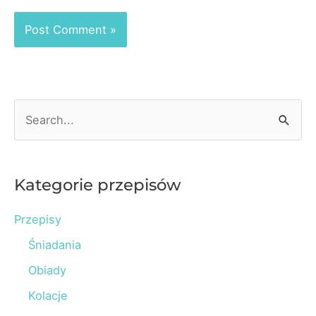
S
e
a
r
Kategorie przepisów
c
Przepisy
h
Śniadania
f
o
Obiady
r
Kolacje
: