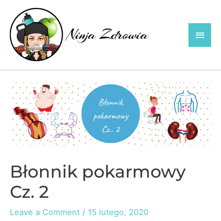
Skip
to
Main
content
Men
Błonnik pokarmowy
Cz. 2
Leave a Comment
/
15 lutego, 2020