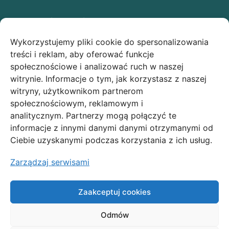
Ostatnie wpisy
Wykorzystujemy pliki cookie do spersonalizowania
Świąteczna owsianka z makiem low FODMAP –
treści i reklam, aby oferować funkcje
idealny przepis na Boże Narodzenie!
społecznościowe i analizować ruch w naszej
witrynie. Informacje o tym, jak korzystasz z naszej
Makowe ciasteczka low FODMAP
witryny, użytkownikom partnerom
społecznościowym, reklamowym i
analitycznym. Partnerzy mogą połączyć te
Polityka prywatności
informacje z innymi danymi danymi otrzymanymi od
Polityka plików cookies
Ciebie uzyskanymi podczas korzystania z ich usług.
Regulamin
Zarządzaj serwisami
Moje konto
Zamówienia
Zaakceptuj cookies
Odmów