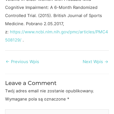
Cognitive Impairment: A 6-Month Randomized
Controlled Trial. (2015). British Journal of Sports
Medicine. Pobrano 2.05.2017,
z:
https://www.ncbi.nlm.nih.gov/pmc/articles/PMC4
508129/
.
Post
←
Previous Wpis
Next Wpis
→
navigation
Leave a Comment
Twój adres email nie zostanie opublikowany.
Wymagane pola są oznaczone
*
Type