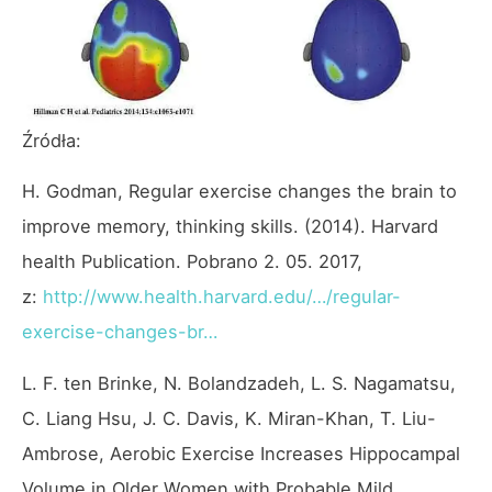
Źródła:
H. Godman, Regular exercise changes the brain to
improve memory, thinking skills. (2014). Harvard
health Publication. Pobrano 2. 05. 2017,
z:
http://www.health.harvard.edu/…/regular-
exercise-changes-br…
L. F. ten Brinke, N. Bolandzadeh, L. S. Nagamatsu,
C. Liang Hsu, J. C. Davis, K. Miran-Khan, T. Liu-
Ambrose, Aerobic Exercise Increases Hippocampal
Volume in Older Women with Probable Mild