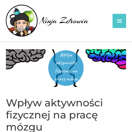
Skip
to
Main
content
Men
Wpływ aktywności
fizycznej na pracę
mózgu