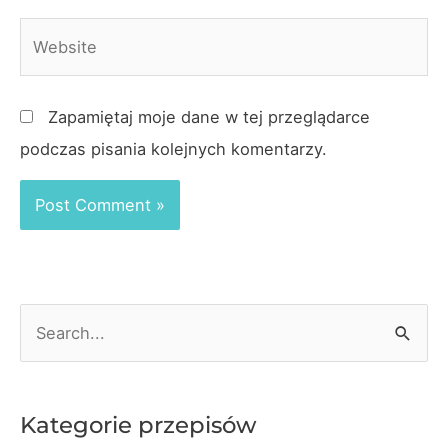
Website
Zapamiętaj moje dane w tej przeglądarce
podczas pisania kolejnych komentarzy.
S
e
a
r
Kategorie przepisów
c