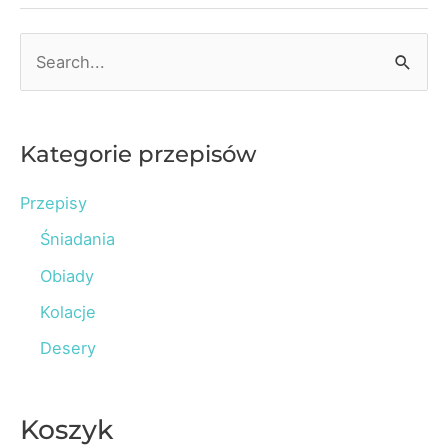
S
e
a
r
Kategorie przepisów
c
Przepisy
h
Śniadania
f
o
Obiady
r
Kolacje
:
Desery
Koszyk