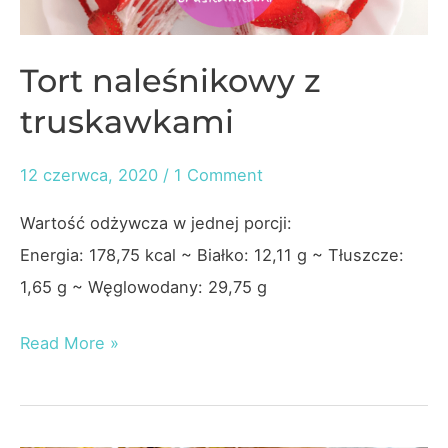
Tort naleśnikowy z
truskawkami
12 czerwca, 2020
/
1 Comment
Wartość odżywcza w jednej porcji:
Energia: 178,75 kcal ~ Białko: 12,11 g ~ Tłuszcze:
1,65 g ~ Węglowodany: 29,75 g
Tort
Read More »
naleśnikowy
z
truskawkami