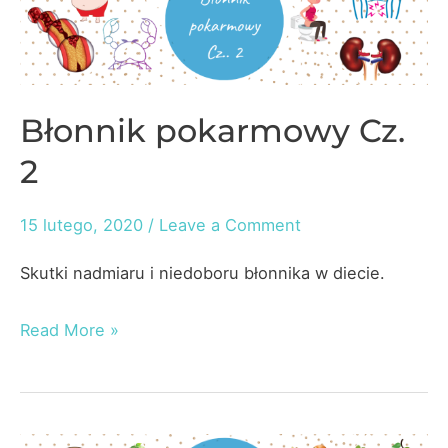
Błonnik pokarmowy Cz.
2
15 lutego, 2020
/
Leave a Comment
Skutki nadmiaru i niedoboru błonnika w diecie.
Błonnik
Read More »
pokarmowy
Cz.
2