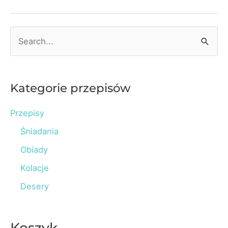
Cz.
1
S
e
a
r
Kategorie przepisów
c
Przepisy
h
Śniadania
f
o
Obiady
r
Kolacje
:
Desery
Koszyk