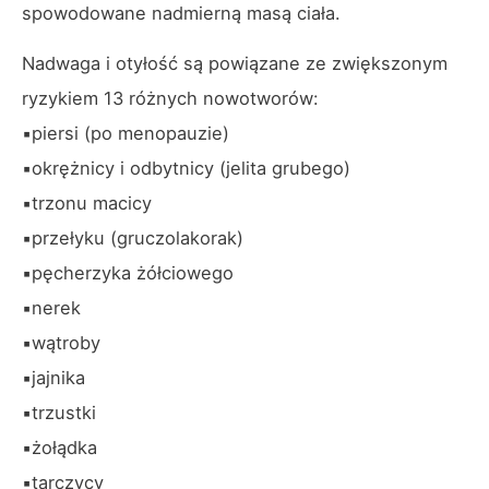
spowodowane nadmierną masą ciała.
Nadwaga i otyłość są powiązane ze zwiększonym
ryzykiem 13 różnych nowotworów:
▪️piersi (po menopauzie)
▪️okrężnicy i odbytnicy (jelita grubego)
▪️trzonu macicy
▪️przełyku (gruczolakorak)
▪️pęcherzyka żółciowego
▪️nerek
▪️wątroby
▪️jajnika
▪️trzustki
▪️żołądka
▪️tarczycy