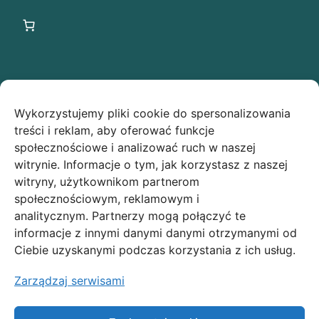
Ostatnie wpisy
Wykorzystujemy pliki cookie do spersonalizowania
Świąteczna owsianka z makiem low FODMAP –
treści i reklam, aby oferować funkcje
idealny przepis na Boże Narodzenie!
społecznościowe i analizować ruch w naszej
witrynie. Informacje o tym, jak korzystasz z naszej
Makowe ciasteczka low FODMAP
witryny, użytkownikom partnerom
społecznościowym, reklamowym i
analitycznym. Partnerzy mogą połączyć te
Polityka prywatności
informacje z innymi danymi danymi otrzymanymi od
Polityka plików cookies
Ciebie uzyskanymi podczas korzystania z ich usług.
Regulamin
Zarządzaj serwisami
Moje konto
Zamówienia