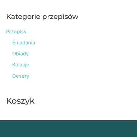
a
r
Kategorie przepisów
c
Przepisy
h
Śniadania
f
o
Obiady
r
Kolacje
:
Desery
Koszyk