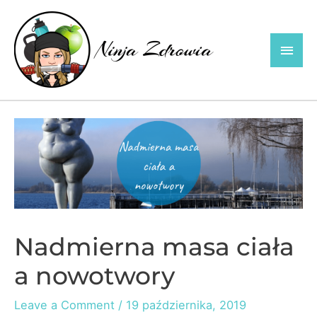
Skip
to
Main
content
Men
Nadmierna masa ciała
a nowotwory
Leave a Comment
/
19 października, 2019