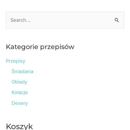
S
e
a
r
Kategorie przepisów
c
Przepisy
h
Śniadania
f
o
Obiady
r
Kolacje
:
Desery
Koszyk