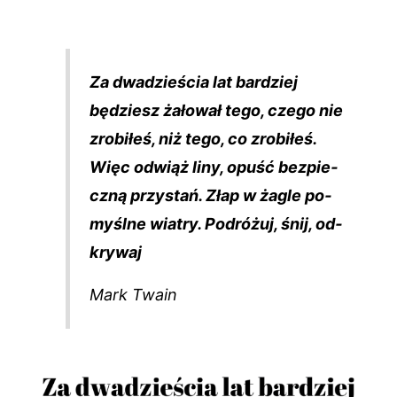
Za dwadzieścia lat bar­dziej
będziesz żałował te­go, cze­go nie
zro­biłeś, niż te­go, co zro­biłeś.
Więc od­wiąż li­ny, opuść bez­pie­
czną przys­tań. Złap w żag­le po­
myślne wiat­ry. Podróżuj, śnij, od­
kry­waj
Mark Twain