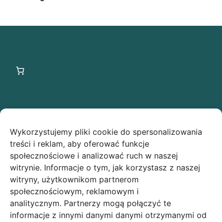
Ostatnie wpisy
Wykorzystujemy pliki cookie do spersonalizowania
Świąteczna owsianka z makiem low FODMAP –
treści i reklam, aby oferować funkcje
idealny przepis na Boże Narodzenie!
społecznościowe i analizować ruch w naszej
witrynie. Informacje o tym, jak korzystasz z naszej
Makowe ciasteczka low FODMAP
witryny, użytkownikom partnerom
społecznościowym, reklamowym i
analitycznym. Partnerzy mogą połączyć te
Polityka prywatności
informacje z innymi danymi danymi otrzymanymi od