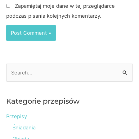
Zapamiętaj moje dane w tej przeglądarce
podczas pisania kolejnych komentarzy.
S
e
a
r
Kategorie przepisów
c
Przepisy
h
Śniadania
f
o
Obiady