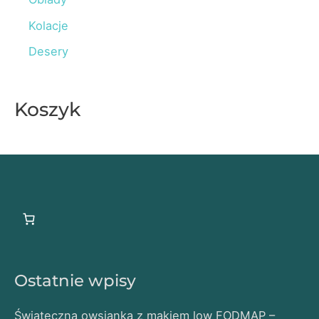
r
Kolacje
:
Desery
Koszyk
Ostatnie wpisy
Świąteczna owsianka z makiem low FODMAP –