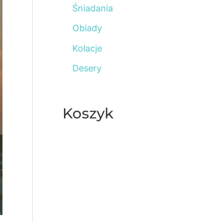
Śniadania
o
Obiady
r
:
Kolacje
Desery
Koszyk