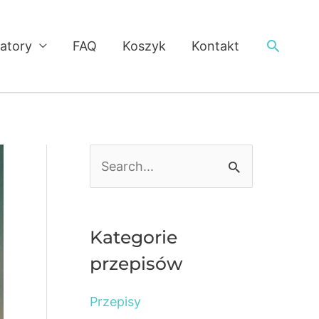
Searc
latory
FAQ
Koszyk
Kontakt
S
e
a
r
Kategorie
c
przepisów
h
Przepisy
f