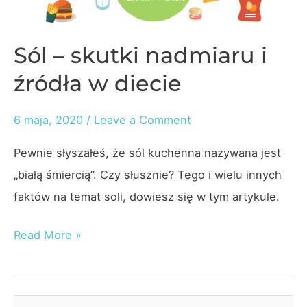
Sól – skutki nadmiaru i
źródła w diecie
6 maja, 2020
/
Leave a Comment
Pewnie słyszałeś, że sól kuchenna nazywana jest
„białą śmiercią”. Czy słusznie? Tego i wielu innych
faktów na temat soli, dowiesz się w tym artykule.
Sól
Read More »
–
skutki
nadmiaru
S