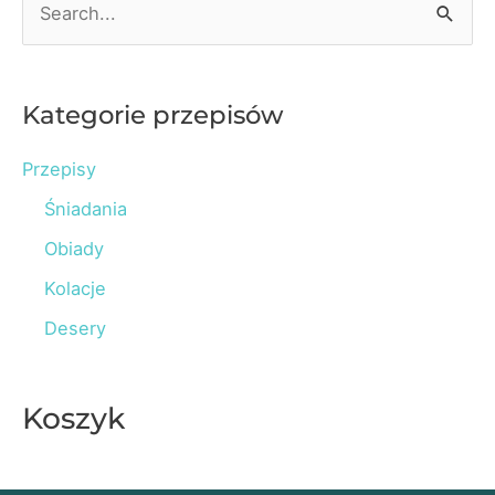
i
e
źródła
a
w
r
Kategorie przepisów
diecie
c
Przepisy
h
Śniadania
f
o
Obiady
r
Kolacje
:
Desery
Koszyk