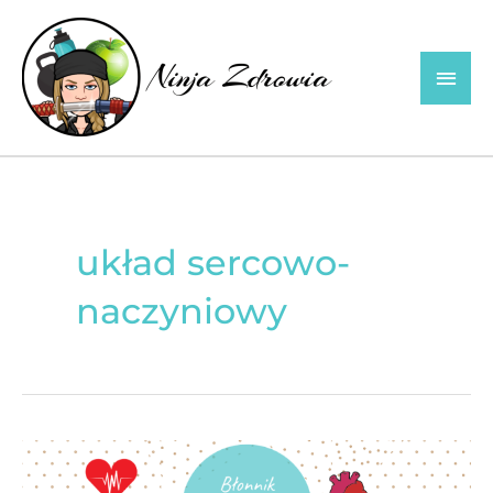
Skip
to
Main
content
Men
układ sercowo-
naczyniowy