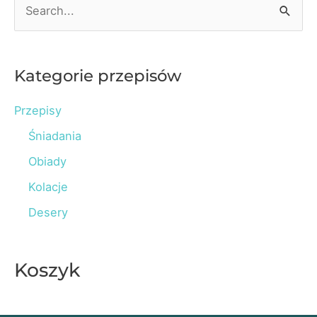
S
e
a
r
Kategorie przepisów
c
Przepisy
h
Śniadania
f
o
Obiady
r
Kolacje
:
Desery
Koszyk