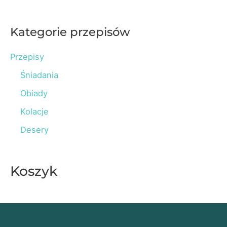
a
r
Kategorie przepisów
c
Przepisy
h
Śniadania
f
o
Obiady
r
Kolacje
:
Desery
Koszyk