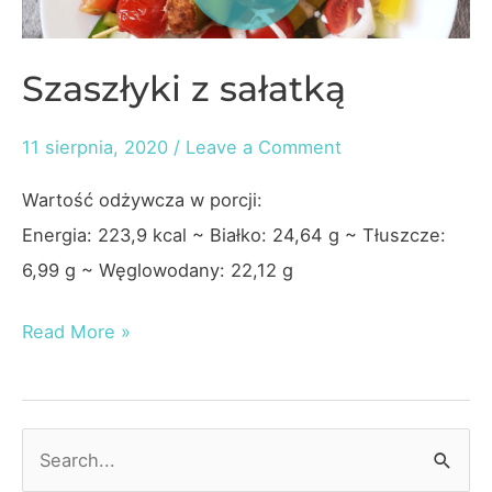
Szaszłyki z sałatką
11 sierpnia, 2020
/
Leave a Comment
Wartość odżywcza w porcji:
Energia: 223,9 kcal ~ Białko: 24,64 g ~ Tłuszcze:
6,99 g ~ Węglowodany: 22,12 g
Szaszłyki
Read More »
z
sałatką
S
e