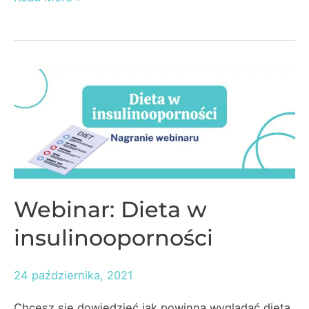
7-
dniowy
jadłospis
o
niskim
IG
i
ŁG
Webinar: Dieta w
insulinooporności
24 października, 2021
Chcesz się dowiedzieć jak powinna wyglądać dieta