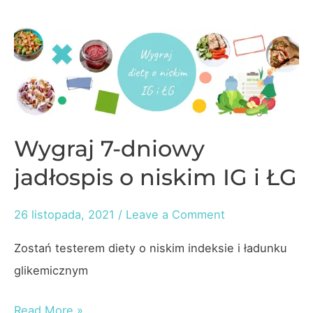
torciki
–
Sprawdź
przepis!
Wygraj 7-dniowy
jadłospis o niskim IG i ŁG
26 listopada, 2021
/
Leave a Comment
Zostań testerem diety o niskim indeksie i ładunku
glikemicznym
Wygraj
Read More »