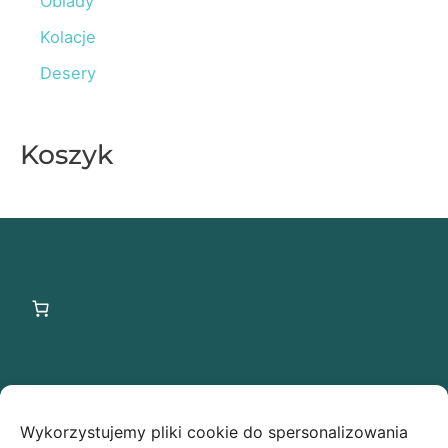
Obiady
r
Kolacje
:
Desery
Koszyk
Ostatnie wpisy
Wykorzystujemy pliki cookie do spersonalizowania
Świąteczna owsianka z makiem low FODMAP –