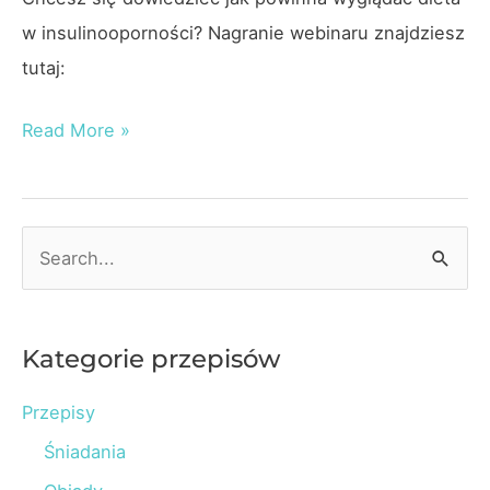
w insulinooporności? Nagranie webinaru znajdziesz
tutaj:
Webinar:
Read More »
Dieta
w
insulinooporności
S
e
a
r
Kategorie przepisów
c
Przepisy
h
Śniadania
f
o