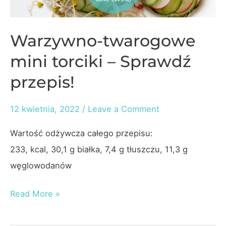
Warzywno-twarogowe
mini torciki – Sprawdź
przepis!
12 kwietnia, 2022
/
Leave a Comment
Wartość odżywcza całego przepisu:
233, kcal, 30,1 g białka, 7,4 g tłuszczu, 11,3 g
węglowodanów
Warzywno-
Read More »
twarogowe
mini