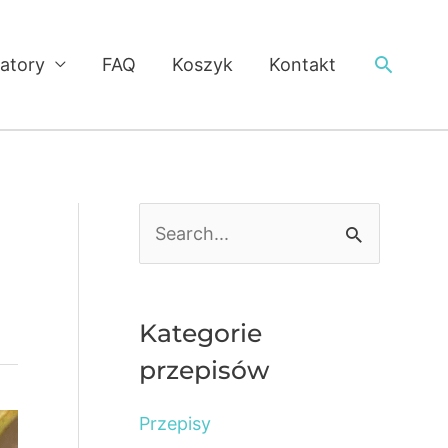
Searc
latory
FAQ
Koszyk
Kontakt
S
e
a
r
Kategorie
c
przepisów
h
Przepisy
f