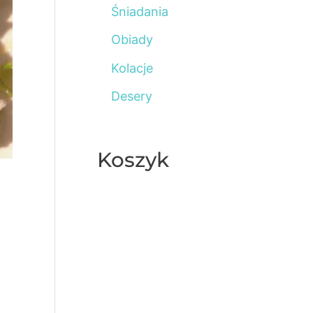
Śniadania
o
Obiady
r
:
Kolacje
Desery
Koszyk