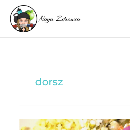
Skip
to
content
dorsz