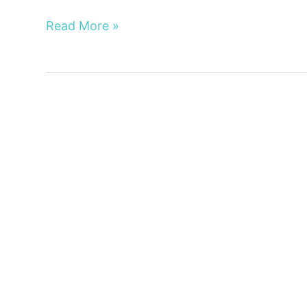
Dorsz
Read More »
z
kuskusem
i
brokułami