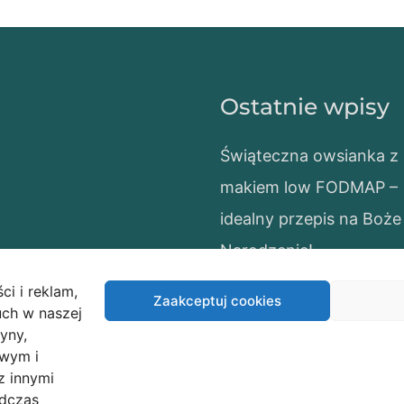
Ostatnie wpisy
Świąteczna owsianka z
makiem low FODMAP –
idealny przepis na Boże
Narodzenie!
Makowe ciasteczka low
ci i reklam,
Zaakceptuj cookies
FODMAP
uch w naszej
ryny,
wym i
z innymi
odczas