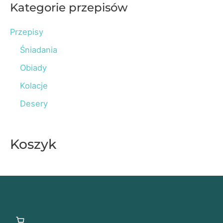
r
Kategorie przepisów
c
Przepisy
h
Śniadania
f
o
Obiady
r
Kolacje
:
Desery
Koszyk