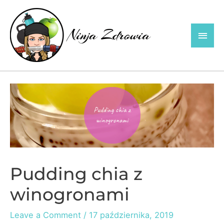
Skip
to
Main
content
Men
Pudding chia z
winogronami
Leave a Comment
/
17 października, 2019