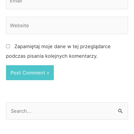
Website
Zapamiętaj moje dane w tej przeglądarce
podczas pisania kolejnych komentarzy.
S
e
a