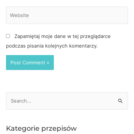
Website
Zapamiętaj moje dane w tej przeglądarce
podczas pisania kolejnych komentarzy.
S
e
a
r
Kategorie przepisów