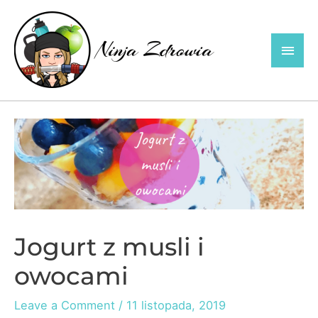
Skip
to
Main
content
Men
Jogurt z musli i
owocami
Leave a Comment
/
11 listopada, 2019