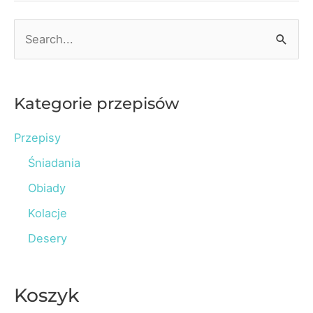
podejście
holistyczne
S
e
a
r
Kategorie przepisów
c
Przepisy
h
Śniadania
f
o
Obiady
r
Kolacje
:
Desery
Koszyk