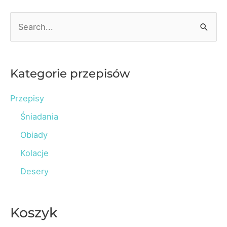
a
S
pokarm
e
kobiecy
a
i
r
Kategorie przepisów
masa
c
ciała
Przepisy
h
dziecka
Śniadania
f
o
Obiady
r
Kolacje
:
Desery
Koszyk