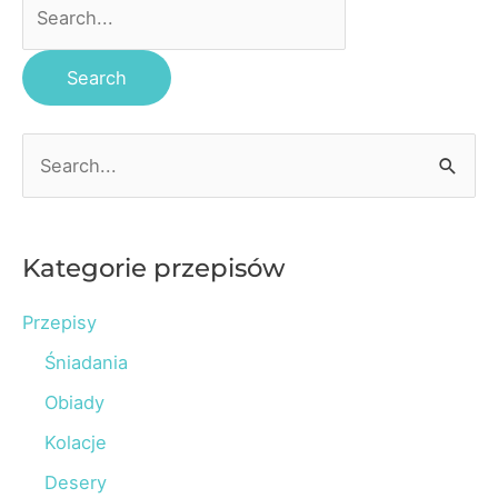
Search
for:
S
e
a
r
Kategorie przepisów
c
Przepisy
h
Śniadania
f
o
Obiady
r
Kolacje
:
Desery