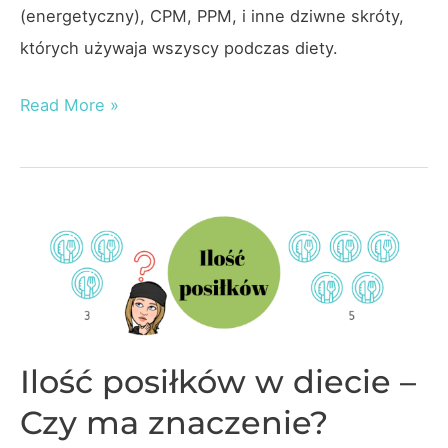
(energetyczny), CPM, PPM, i inne dziwne skróty,
których używaja wszyscy podczas diety.
Ile
Read More »
jeść
i
co
to
PPM,
CPM?
Ilość posiłków w diecie –
Czy ma znaczenie?