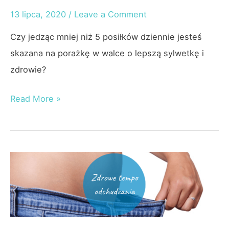
13 lipca, 2020
/
Leave a Comment
Czy jedząc mniej niż 5 posiłków dziennie jesteś
skazana na porażkę w walce o lepszą sylwetkę i
zdrowie?
Ilość
Read More »
posiłków
w
diecie
–
Czy
ma
znaczenie?