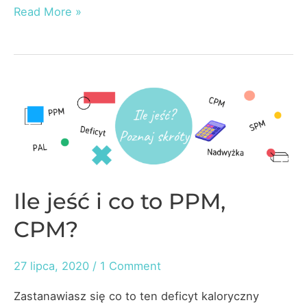
Dlaczego
Read More »
wyniki
w
kalkulatorach
kalorii
się
różnią?
Ile jeść i co to PPM,
CPM?
27 lipca, 2020
/
1 Comment
Zastanawiasz się co to ten deficyt kaloryczny