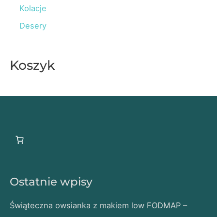
r
Kolacje
:
Desery
Koszyk
Ostatnie wpisy
Świąteczna owsianka z makiem low FODMAP –