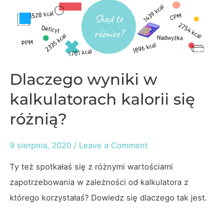
spotkaniach
rodzinnych
i
ze
znajomymi,
Dlaczego wyniki w
będąc
kalkulatorach kalorii się
na
różnią?
diecie?
9 sierpnia, 2020
/
Leave a Comment
Ty też spotkałaś się z różnymi wartościami
zapotrzebowania w zależności od kalkulatora z
którego korzystałaś? Dowiedz się dlaczego tak jest.