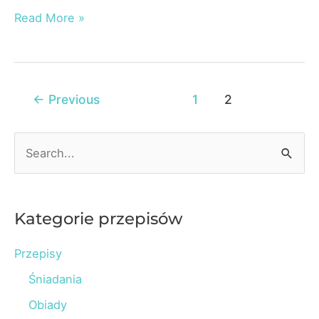
Zdrowe
Read More »
tempo
odchudzania
Post
←
Previous
1
2
pagination
S
e
a
r
Kategorie przepisów
c
Przepisy
h
Śniadania
f
o
Obiady